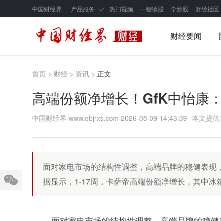
中国财经界
产品服务
热门视频
一键诊股
学炒股
财经社区
财经要闻
首页
>
财经
>
资讯
>
正文
高端份额净增长！GfK中怡康：卡
中国财经界·www.qbjrxs.com
2026-05-09 14:43:39
本文提供
面对家电市场的结构性调整，高端品牌的稳健表现，
据显示，1-17周，卡萨帝高端份额净增长，其中冰
面对家电市场的结构性调整，高端品牌的稳健