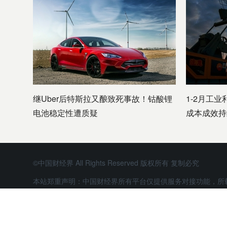
继Uber后特斯拉又酿致死事故！钴酸锂
1-2月工业
电池稳定性遭质疑
成本成效持
©中国财经界 All Rights Reserved 版权所有 复制必究
本站郑重声明：中国财经界所有平台仅提供服务对接功能，所