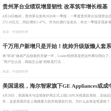
贵州茅台业绩双增显韧性 改革筑牢增长根基
4月24日晚间，贵州茅台发布2026年一季报，一季度贵州茅台实现营业总收入
272.43亿元，同比增长1.47%。作为白酒行业龙头，本次一季报呈现多项 .
来源：
中国财经界
千万用户新增只是开始！统帅升级版懒人套
将“听劝”做成产品创新的关键一环，Leader统帅算是把这件事玩明白
“用户怎么说，我就怎么做”的耿直打法 ...
来源：
中国财经界
美国退税，海尔智家旗下GE Appliances
4月20日，美国海关与边境保护局正式上线CAPE关税退款系统，启动总额
作，这是美国历史上规模最大的关税退款行动。为什么会有这笔退税？ ..