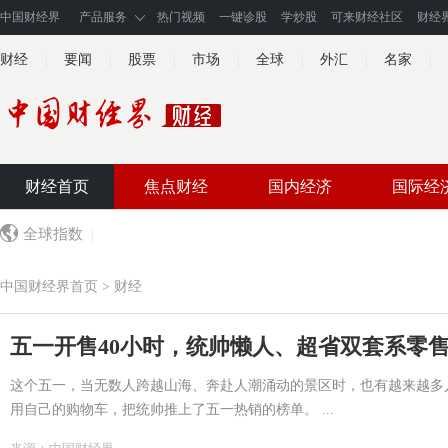
中国财经界
产品服务
热门视频
一键诊股
学炒股
可来财经社区
财经
财经
要闻
股票
市场
全球
外汇
名家
|
|
|
|
|
|
|
财经首页
焦点财经
国内经济
国际经
全球指数
|
中国财经界
首页
>
财经
五一开售40小时，统帅懒人、超省双套系零
这个五一，当无数人跨越山海、奔赴人潮涌动的景区时，也有越来越多
用自己的购物车，把统帅推上了五一热销的榜单。 ...