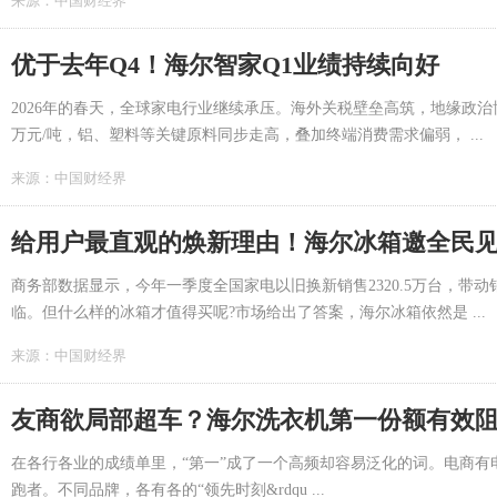
来源：
中国财经界
优于去年Q4！海尔智家Q1业绩持续向好
2026年的春天，全球家电行业继续承压。海外关税壁垒高筑，地缘政治
万元/吨，铝、塑料等关键原料同步走高，叠加终端消费需求偏弱， ...
来源：
中国财经界
给用户最直观的焕新理由！海尔冰箱邀全民
商务部数据显示，今年一季度全国家电以旧换新销售2320.5万台，带动
临。但什么样的冰箱才值得买呢?市场给出了答案，海尔冰箱依然是 ...
来源：
中国财经界
友商欲局部超车？海尔洗衣机第一份额有效
在各行各业的成绩单里，“第一”成了一个高频却容易泛化的词。电商
跑者。不同品牌，各有各的“领先时刻&rdqu ...