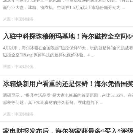
2026年的家电市场并非一帆风顺，但高端板块的表现相对稳健。4月27
赢行业大盘，冰箱、洗衣机、空调在1.5万元以上市场份额分别为 ...
来源：
中国财经界
入驻中科探珠穆朗玛基地！海尔磁控全空间®
4月以来，海尔冰箱在全国发起“磁控保鲜60天，玩的就是鲜”全民挑战
磁控全空间&reg;保鲜科技的差异化保鲜体验。4 ...
来源：
中国财经界
冰箱焕新用户看重的还是保鲜！海尔凭借国
调研显示，“提升生活品质”是大家电换新的首要原因，占比52.55%
感差等问题，真正实现食材的持久新鲜。在此趋势下 ...
来源：
中国财经界
家电财报发布后，海尔智家获最多“买入”评