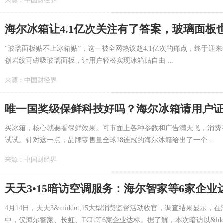
来源：
中国财经界
海尔冰箱让4.1亿次关注有了答案，玻璃面板
“玻璃面板贴不上冰箱贴”，这一被全网热议超4.1亿次的痛点，终于迎
创岩纹可磁吸玻璃面板，让用户轻松实现冰箱贴自由 ...
来源：
中国财经界
唯一国奖级保鲜科技好吗？海尔冰箱请用户
买冰箱，核心就要看保鲜效果。可市面上各种参数和广告满天飞，消费
试试。针对这一点，品牌零售量全球18连冠的海尔冰箱给出了一个 ...
来源：
中国财经界
天天3•15暗访空调服务：海尔智家等6家企业
4月14日，天天3&middot;15大型消费监督活动收官，调查结果显
中，仅海尔智家、长虹、TCL等6家企业达标。据了解，本次暗访以&ldq .