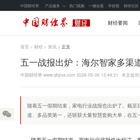
中国财经界
产品服务
热门视频
一键诊股
学炒股
财经社区
财经要闻
首页
>
财经
>
资讯
>
正文
五一战报出炉：海尔智家多渠
中国财经界·www.qbjrxs.com
2026-05-06 13:49:21
本文提供
随着五一假期结束，家电行业战报也出炉了。截至
道、多品类第一，还斩获大量智慧套购大单，在五
随着五一假期结束，家电行业战报也出炉了。