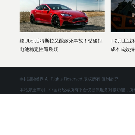
继Uber后特斯拉又酿致死事故！钴酸锂
1-2月工业
电池稳定性遭质疑
成本成效持
©中国财经界 All Rights Reserved 版权所有 复制必究
本站郑重声明：中国财经界所有平台仅提供服务对接功能，所