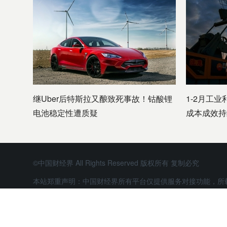
继Uber后特斯拉又酿致死事故！钴酸锂
1-2月工业
电池稳定性遭质疑
成本成效持
©中国财经界 All Rights Reserved 版权所有 复制必究
本站郑重声明：中国财经界所有平台仅提供服务对接功能，所