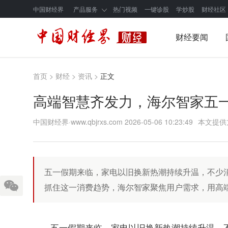
中国财经界
产品服务
热门视频
一键诊股
学炒股
财经社区
财经要闻
首页
>
财经
>
资讯
>
正文
高端智慧齐发力，海尔智家五
中国财经界·www.qbjrxs.com
2026-05-06 10:23:49
本文提供
五一假期来临，家电以旧换新热潮持续升温，不少
抓住这一消费趋势，海尔智家聚焦用户需求，用高
五一假期来临，家电以旧换新热潮持续升温，