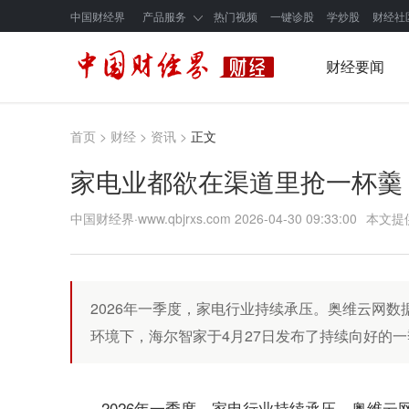
中国财经界
产品服务
热门视频
一键诊股
学炒股
财经社
财经要闻
首页
>
财经
>
资讯
>
正文
家电业都欲在渠道里抢一杯羹
中国财经界·www.qbjrxs.com
2026-04-30 09:33:00
本文提
2026年一季度，家电行业持续承压。奥维云网数
环境下，海尔智家于4月27日发布了持续向好的一季
2026年一季度，家电行业持续承压。奥维云