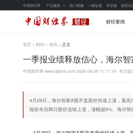
中国财经界
产品服务
热门视频
一键诊股
学炒股
财经社
财经要闻
首页
>
财经
>
资讯
>
正文
一季报业绩释放信心，海尔智
中国财经界·www.qbjrxs.com
2026-04-29 11:11:19
本文提
4月29日，海尔智家A股开盘股价快速上涨，最高涨
报发布后两日股价连续上涨，涨幅超6%。海尔智家
4月29日，海尔智家A股开盘股价快速上涨，最