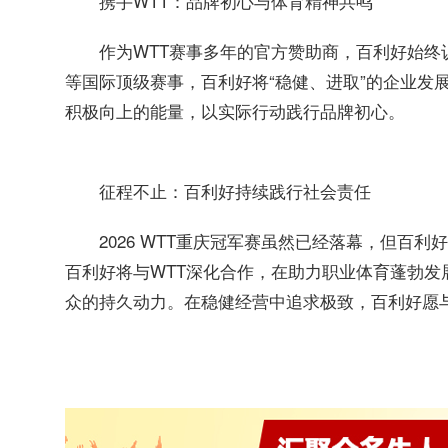
携手WTT：品牌初心与体育精神共鸣
作为WTT赛事多年的官方赞助商，百利好始终
等国际顶级赛事，百利好将“稳健、进取”的企业发
积极向上的能量，以实际行动践行品牌初心。
征程不止：百利好持续践行社会责任
2026 WTT重庆冠军赛虽然已经落幕，但百
百利好将与WTT深化合作，在助力职业体育蓬勃
众的持久动力。在稳健经营中追求极致，百利好愿