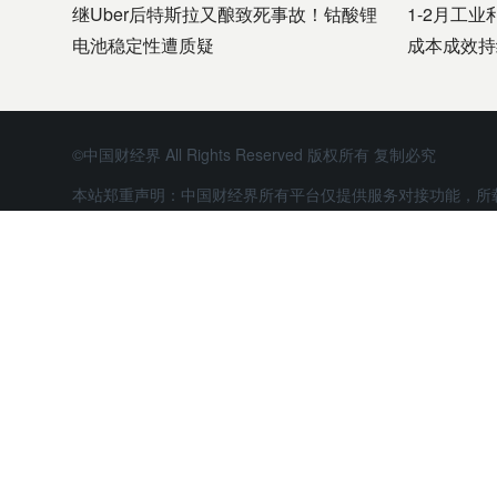
继Uber后特斯拉又酿致死事故！钴酸锂
1-2月工业
电池稳定性遭质疑
成本成效持
©中国财经界 All Rights Reserved 版权所有 复制必究
本站郑重声明：中国财经界所有平台仅提供服务对接功能，所