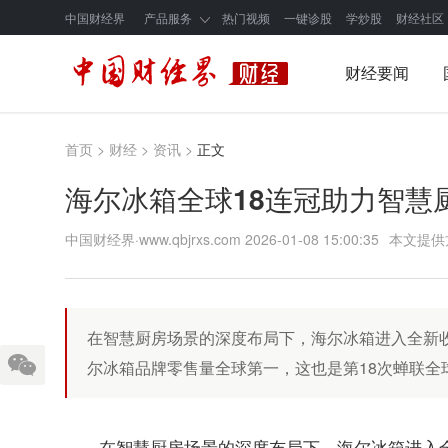
中国财经界
产品服务
热门视频
一键诊股
学炒股
财经社区
财经要闻
首页
>
财经
>
资讯
>
正文
海尔冰箱全球18连冠助力智慧
中国财经界·www.qbjrxs.com
2026-01-08 15:00:35
本文提供
在智慧厨房场景的深度布局下，海尔冰箱进入全新
尔冰箱品牌零售量全球第一，这也是第18次蝉联全
在智慧厨房场景的深度布局下，海尔冰箱进入