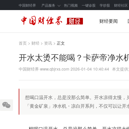
中国财经界
产品服务
热门视频
一键诊股
学炒股
财经社区
财经要闻
首页
>
财经
>
资讯
>
正文
开水太烫不能喝？卡萨帝净水机
中国财经界·www.qbjrxs.com
2026-01-04 10:40:44
本文提供
想喝口温开水，总是没那么简单。开水凉得太慢，兑
「黄金矿泉」净水机・凉白开系列，不仅可以让开
想喝口温开水，总是没那么简单。开水凉得太慢