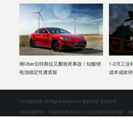
继Uber后特斯拉又酿致死事故！钴酸锂
1-2月工业
电池稳定性遭质疑
成本成效持
©中国财经界 All Rights Reserved 版权所有 复制必究
本站郑重声明：中国财经界所有平台仅提供服务对接功能，所