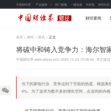
中国财经界
产品服务
热门视频
一键诊股
学炒股
财经社区
财经要闻
首页
>
财经
>
资讯
>
正文
将碳中和铸入竞争力：海尔智
中国财经界·www.qbjrxs.com
2025-12-24 15:48:06
本文提供
当下的家电行业，竞争达到了空前的热度。根据奥维云
4%。为了追求为数不多的增长空间，企业间的内
当下的家电行业，竞争达到了空前的热度。