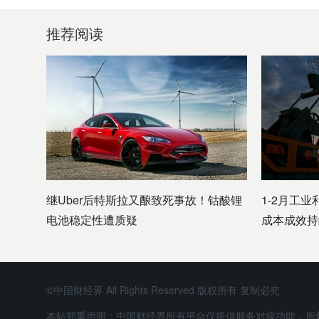
推荐阅读
继Uber后特斯拉又酿致死事故！钴酸锂
1-2月工业
电池稳定性遭质疑
成本成效持
©中国财经界 All Rights Reserved 版权所有 复制必究
本站郑重声明：中国财经界所有平台仅提供服务对接功能，所