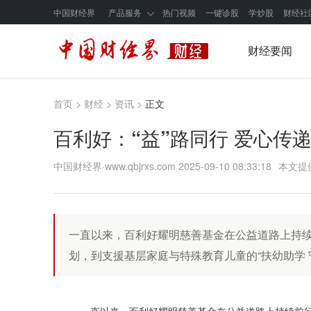
中国财经界
产品服务
热门视频
一键诊股
学炒股
财经社
财经要闻
首页
>
财经
>
资讯
>
正文
百利好：“益”路同行 爱心传
中国财经界·www.qbjrxs.com
2025-09-10 08:33:18
本文提
一直以来，百利好耀明慈善基金在公益道路上持续
划，到支援基层家庭与特殊教育儿童的“扶幼助学 