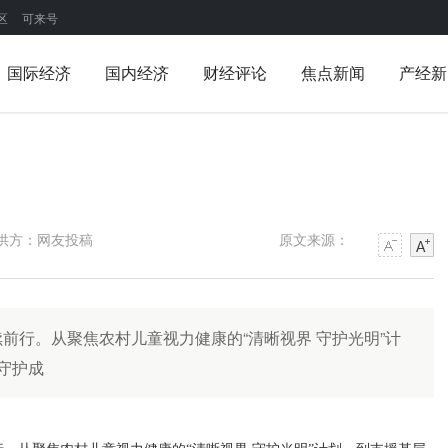
区
可来号
国际经济
国内经济
财经评论
焦点新闻
产经新
递
供方：网友投稿
原文来源：
前行。从聚焦农村儿童视力健康的“清晰视界 守护光明”计
守护成