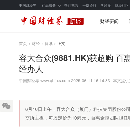
中国财经界
产品服务
热门视频
一键诊股
学炒股
财经社区
财经要闻
首页
>
财经
>
资讯
>
正文
容大合众(9881.HK)获超购
经办人
中国财经界·www.qbjrxs.com
2025-06-11 16:14:33
本文提供
6月10日上午，容大合众（厦门）科技集团股份公司（
交所主板，每股定价为10港元，百惠金控团队担任