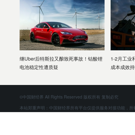
继Uber后特斯拉又酿致死事故！钴酸锂
1-2月工业
电池稳定性遭质疑
成本成效持
©中国财经界 All Rights Reserved 版权所有 复制必究
本站郑重声明：中国财经界所有平台仅提供服务对接功能，所