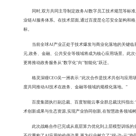
同时,双方共同主导制定政务AI数字员工技术规范等标准,
业链AI服务体系。在技术层面,通过百度昆仑芯安全架构和格
标。
当前全球AI产业正处于技术爆发与商业化落地的关键临界
元,政务、金融、公共安全等领域将成为核心应用场景。此次合
更将推动政务服务从"数字化"向"智能化"跃迁。
格灵深瞳CEO吴一洲表示:“此次合作是技术共创与应用
度共同推动AI技术在政务、金融等领域的规模化落地。”
百度集团执行副总裁、百度智能云事业群总裁沈抖指出:
术创新成果与生态资源,实现产业协同创新,在智慧政务领域树
此次战略合作已完成从底层算力优化到上层模型训练的
不仅重构了AI应用的价值边界,更为行业树立了"端-边-云"