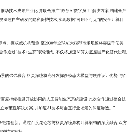
推动技术成果产业化,并联合推广“政务AI数字员工”解决方案,构建全产
灵深瞳自主研发的隐私保护技术,实现数据“可用不可见”的安全计算目
点。据权威机构预测,至2030年全球AI大模型市场规模将突破千亿美
作通过"技术+生态"双轮驱动,不仅将加速AI算力底座国产化替代进程,
场景的强强联合,格灵深瞳将充分发挥多模态大模型与硬件设计优势,与百
“百度持续推进开放协同的人工智能生态系统建设,此次合作通过整合技
立示范性解决方案,并加速AI技术与垂直行业场景的深度渗透。”
全链路创新。通过百度昆仑芯与格灵深瞳异构计算架构的深度融合,双方
协同的技术标杆。