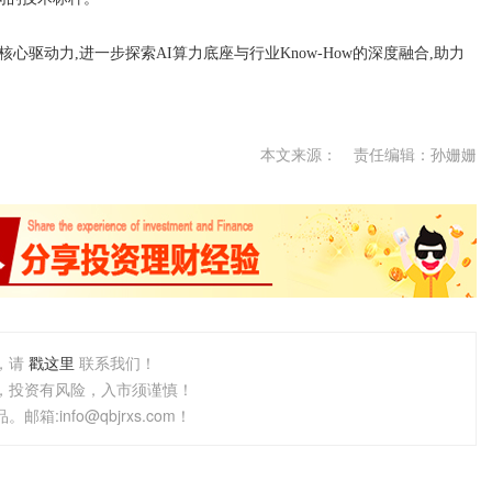
核心驱动力,进一步探索AI算力底座与行业Know-How的深度融合,助力
本文来源：
责任编辑：孙姗姗
，请
戳这里
联系我们！
，投资有风险，入市须谨慎！
info@qbjrxs.com！