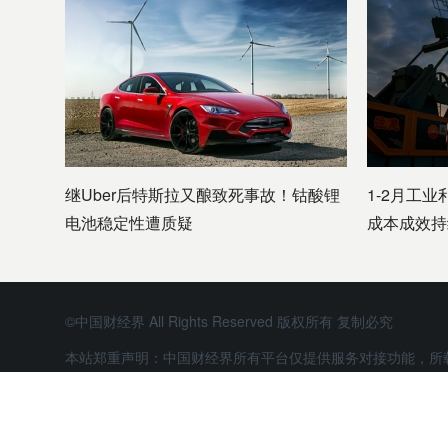
继Uber后特斯拉又酿致死事故！钴酸锂
1-2月工业
电池稳定性遭质疑
成本成效持
©中国财经界 All Rights Reserved 版权所有 复制必究
本站郑重声明：中国财经界所有平台仅提供服务对接功能，所