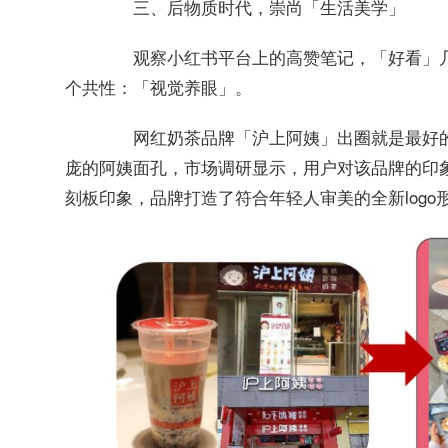
三、后物质时代，崇尚「生活美学」
观察小红书平台上的高赞笔记，
「好看」
个共性：「视觉养眼」。
网红奶茶品牌
出圈就是最好
「沪上阿姨」
庞的阿姨面孔，市场调研显示，用户对该品牌的印
刻板印象，品牌打造了符合年轻人审美的全新logo