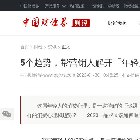
中国财经界
产品服务
热门视频
一键诊股
学炒股
财经社区
财经要闻
首页
>
财经
>
资讯
>
正文
5个趋势，帮营销人解开「年
中国财经界·www.qbjrxs.com
2023-01-30 10:48:25
本文提供
这届年轻人的消费心理，是一道待解的「谜题」
样的消费心理和趋势？ 2023，品牌又该如何顺
这届年轻人的消费心理，是一道待解的「