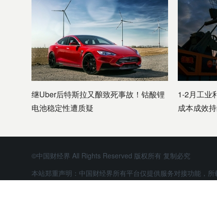
继Uber后特斯拉又酿致死事故！钴酸锂
1-2月工业
电池稳定性遭质疑
成本成效持
©中国财经界 All Rights Reserved 版权所有 复制必究
本站郑重声明：中国财经界所有平台仅提供服务对接功能，所