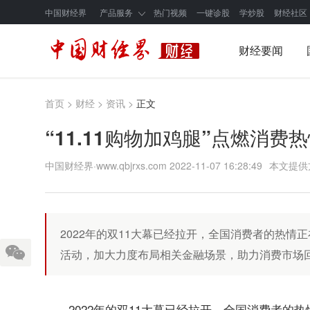
中国财经界
产品服务
热门视频
一键诊股
学炒股
财经社区
财经要闻
首页
>
财经
>
资讯
>
正文
“11.11购物加鸡腿”点燃消
中国财经界·www.qbjrxs.com
2022-11-07 16:28:49
本文提供
2022年的双11大幕已经拉开，全国消费者的热
活动，加大力度布局相关金融场景，助力消费市场
2022年的双11大幕已经拉开，全国消费者