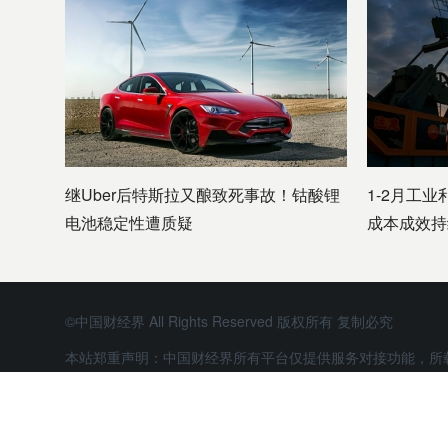
继Uber后特斯拉又酿致死事故！钴酸锂
1-2月工业
电池稳定性遭质疑
成本成效持
©中国财经界 All Rights Reserved 版权所有 复制必究
本站郑重声明：中国财经界所有平台仅提供服务对接功能，所