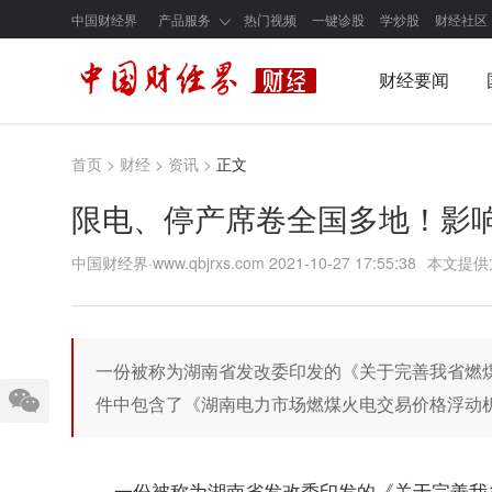
中国财经界
产品服务
热门视频
一键诊股
学炒股
财经社区
财经要闻
首页
>
财经
>
资讯
>
正文
限电、停产席卷全国多地！影
中国财经界·www.qbjrxs.com
2021-10-27 17:55:38
本文提供
一份被称为湖南省发改委印发的《关于完善我省燃
件中包含了《湖南电力市场燃煤火电交易价格浮动
一份被称为湖南省发改委印发的《关于完善我