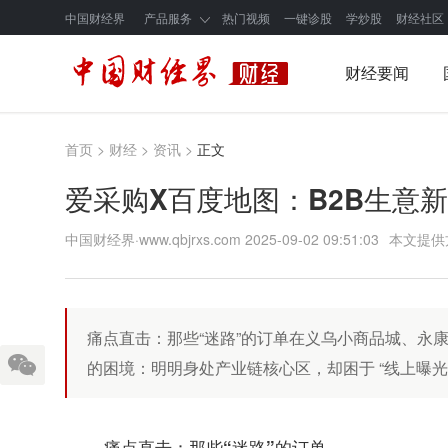
中国财经界
产品服务
热门视频
一键诊股
学炒股
财经社区
财经要闻
首页
>
财经
>
资讯
>
正文
爱采购X百度地图：B2B生意
中国财经界·www.qbjrxs.com
2025-09-02 09:51:03
本文提供
痛点直击：那些“迷路”的订单在义乌小商品城、永
的困境：明明身处产业链核心区，却困于 “线上曝
痛点直击：那些“迷路”的订单