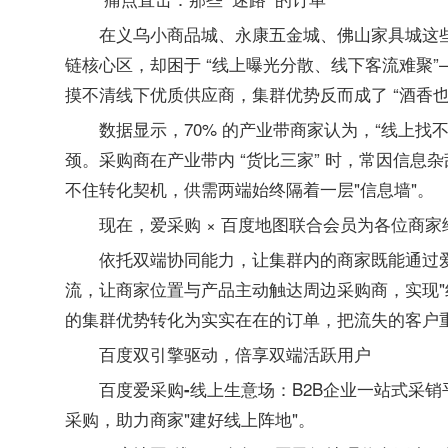
在义乌小商品城、永康五金城、佛山家具城这
链核心区，却困于 “线上曝光分散、线下客流难聚
摸不清线下优质供应商，集群优势反而成了 “酒香也
数据显示，70% 的产业带商家认为，“线上找
颈。采购商在产业带内 “货比三家” 时，常因信
不住转化契机，供需两端始终隔着一层"信息墙"。
现在，爱采购 × 百度地图联合会员为各位商
依托双端协同能力，让集群内的商家既能通过
流，让商家位置与产品主动触达周边采购商，实现"
的集群优势转化为实实在在的订单，把流失的客户
百度双引擎驱动，倍享双端活跃用户
：B2B企业一站式采
百度爱采购-线上生意场
采购，助力商家"建好线上阵地"。