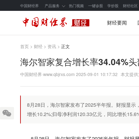
中国财经界
产品服务
热门视频
一键诊股
学炒股
财经社区
财经要闻
首页
>
财经
>
资讯
>
正文
海尔智家复合增长率34.04%
中国财经界·www.qbjrxs.com
2025-09-01 10:17:32
本文提供
8月28日，海尔智家发布了2025半年报。财报显示，
增长10.2%;归母净利润120.33亿元，同比增长15
8月28日，海尔智家发布了2025半年报。财报显