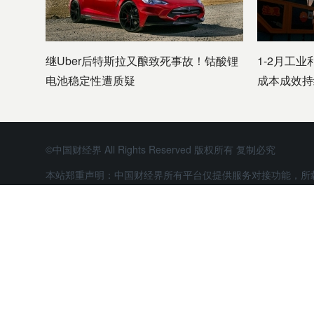
继Uber后特斯拉又酿致死事故！钴酸锂
1-2月工业
电池稳定性遭质疑
成本成效持
©中国财经界 All Rights Reserved 版权所有 复制必究
本站郑重声明：中国财经界所有平台仅提供服务对接功能，所