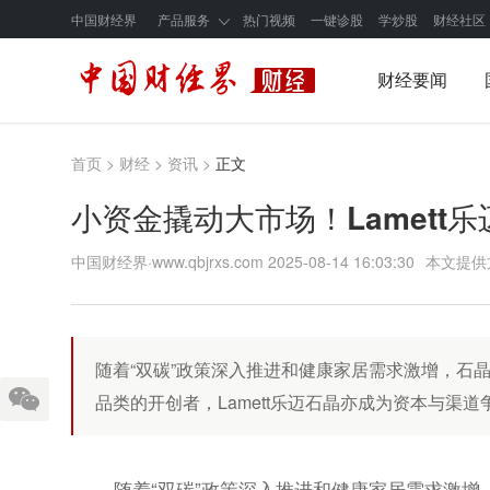
中国财经界
产品服务
热门视频
一键诊股
学炒股
财经社区
财经要闻
首页
>
财经
>
资讯
>
正文
小资金撬动大市场！Lamett
中国财经界·www.qbjrxs.com
2025-08-14 16:03:30
本文提供
随着“双碳”政策深入推进和健康家居需求激增，石
品类的开创者，Lamett乐迈石晶亦成为资本与渠道
随着“双碳”政策深入推进和健康家居需求激