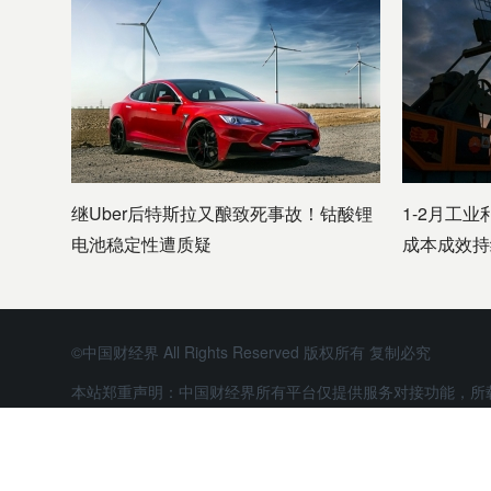
继Uber后特斯拉又酿致死事故！钴酸锂
1-2月工业
电池稳定性遭质疑
成本成效持
©中国财经界 All Rights Reserved 版权所有 复制必究
本站郑重声明：中国财经界所有平台仅提供服务对接功能，所